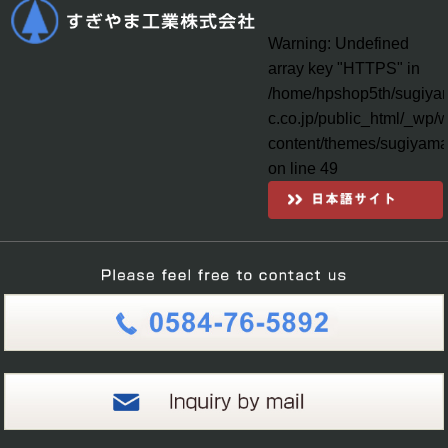
Warning
: Undefined
array key "HTTPS" in
/home/hpshop5th/sugiya
c.co.jp/public_html/_wp/
content/themes/sugiyama
on line
49