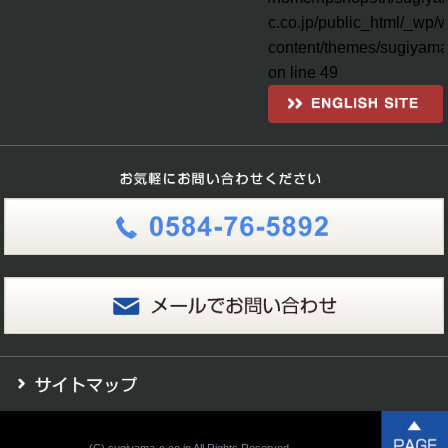
c.co.jp/public_html/_wp/
content/themes/sugiyama
on line
49
(C).sugiyama-c.co.jp All Rights Reserved.