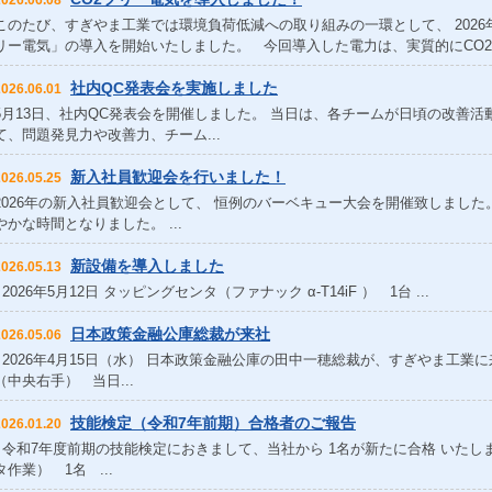
2026.06.08
このたび、すぎやま工業では環境負荷低減への取り組みの一環として、 2026
リー電気」の導入を開始いたしました。 今回導入した電力は、実質的にCO2.
社内QC発表会を実施しました
2026.06.01
5月13日、社内QC発表会を開催しました。 当日は、各チームが日頃の改善
て、問題発見力や改善力、チーム...
新入社員歓迎会を行いました！
2026.05.25
2026年の新入社員歓迎会として、 恒例のバーベキュー大会を開催致しまし
やかな時間となりました。 ...
新設備を導入しました
2026.05.13
2026年5月12日 タッピングセンタ（ファナック α-T14iF ） 1台 ...
日本政策金融公庫総裁が来社
2026.05.06
2026年4月15日（水） 日本政策金融公庫の田中一穂総裁が、すぎやま工業
（中央右手） 当日...
技能検定（令和7年前期）合格者のご報告
2026.01.20
令和7年度前期の技能検定におきまして、当社から 1名が新たに合格 いたしま
タ作業） 1名 ...