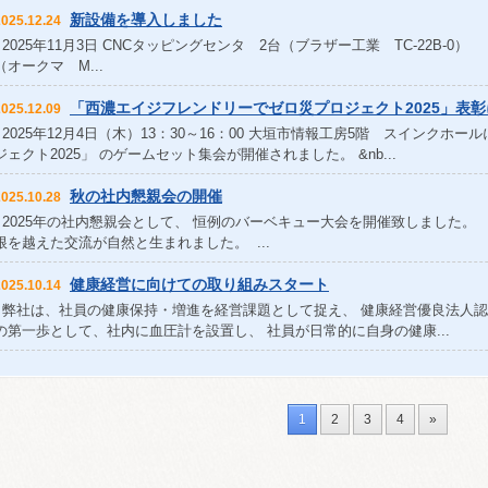
新設備を導入しました
2025.12.24
2025年11月3日 CNCタッピングセンタ 2台（ブラザー工業 TC-22B-0）
（オークマ M...
「西濃エイジフレンドリーでゼロ災プロジェクト2025」表
2025.12.09
2025年12月4日（木）13：30～16：00 大垣市情報工房5階 スインクホ
ジェクト2025」 のゲームセット集会が開催されました。 &nb...
秋の社内懇親会の開催
2025.10.28
2025年の社内懇親会として、 恒例のバーベキュー大会を開催致しました。
根を越えた交流が自然と生まれました。 ...
健康経営に向けての取り組みスタート
2025.10.14
弊社は、社員の健康保持・増進を経営課題として捉え、 健康経営優良法人認
の第一歩として、社内に血圧計を設置し、 社員が日常的に自身の健康...
1
2
3
4
»