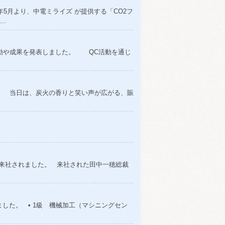
年5月より、中電ミライズ が提供する「CO2フ
..
活動や成果を発表しました。 QC活動を通じ
た。 当日は、炭火の香りと笑い声が広がる、賑
に来社されました。 来社された田中一穂総裁
した。 • 1級 機械加工（マシニングセン