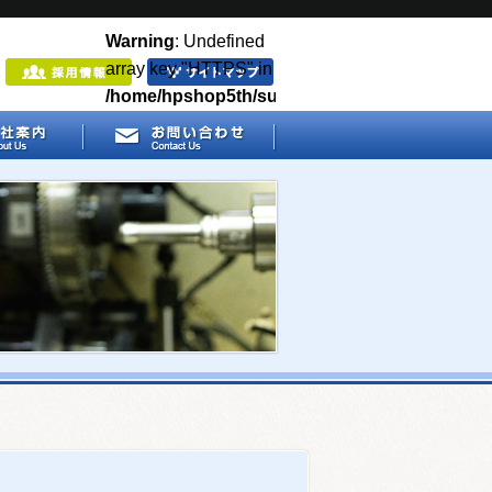
Warning
: Undefined
array key "HTTPS" in
/home/hpshop5th/sugiyama-
c.co.jp/public_html/_wp/wp-
content/themes/sugiyama_theme/functions.p
on line
49