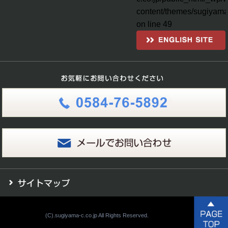
content/themes/sugiyama
on line
49
(C).sugiyama-c.co.jp All Rights Reserved.