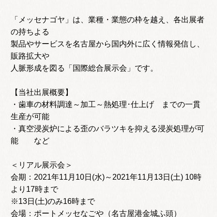
「メッセナゴヤ」は、業種・業態の枠を越え、各出展者
の持ちよる
製品やサービスを名古屋から国内外に広く情報発信し、
販路拡大や
人脈形成を図る「国際総合展示会」です。
【当社出展概要】
・歯車の材料調達～加工～熱処理･仕上げ までの一貫
生産が可能
・真空浸炭炉による歪のバラツキを抑える浸炭処理が可
能 など
＜リアル展示会＞
会期：2021年11月10日(水)～2021年11月13日(土) 10時
より17時まで
※13日(土)のみ16時まで
会場：ポートメッセなごや（名古屋港金城ふ頭）